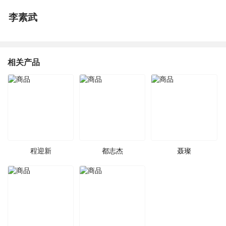
李素武
相关产品
程迎新
都志杰
聂璨