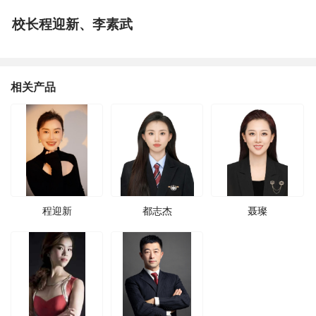
校长程迎新、李素武
相关产品
程迎新
都志杰
聂璨